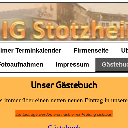
eimer Terminkalender
Firmenseite
U
 Fotoaufnahmen
Impressum
Gästebu
Unser Gästebuch
s immer über einen netten neuen Eintrag in unse
Die Einträge werden erst nach einer Prüfung sichtbar!
Gästebuch